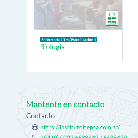
Enfermería 1 TM / Esterilización 1
Biología
Mantente en contacto
Contacto
https://institutoitepsa.com.ar/
+54 (9) 0223 6638442 / 6638439